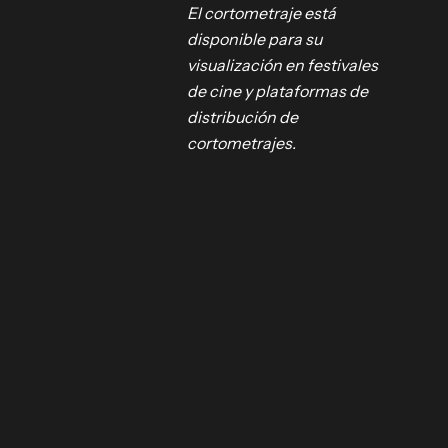
ícula, con
El cortometraje está
oria de
disponible para su
aber
visualización en festivales
unda crisis
de cine y plataformas de
distribución de
 de
cortometrajes.
 de
 primer
, con
o adecuado
ro
idad de