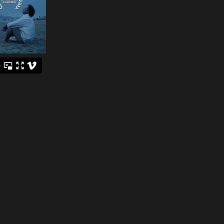
España/9’/RedOne/scope/Kinescopad
Producido por Aire de Cinema.
«Tagomago» es un cortometraje de ficci