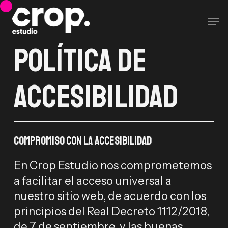
Skip
Men
to
main
Política de
content
accesibilidad
Compromiso con la accesibilidad
En Crop Estudio nos comprometemos
a facilitar el acceso universal a
nuestro sitio web, de acuerdo con los
principios del Real Decreto 1112/2018,
de 7 de septiembre, y las buenas