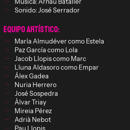
Música: Arnau Bataller
Sonido: José Serrador
Equipo Artístico:
María Almudéver como Estela
Paz García como Lola
Jacob Llopis como Marc
Lluna Aldasoro como Empar
Álex Gadea
Nuria Herrero
José Sospedra
Àlvar Triay
Mireia Pérez
Adrià Nebot
Pau Llopis