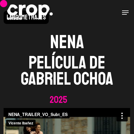
Skip
Men
to
Largometrajes
main
content
Nena
Película de
Gabriel Ochoa
2025