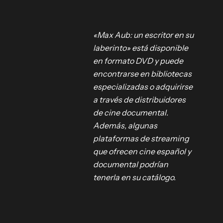
«Max Aub: un escritor en su
laberinto» está disponible
roducido
en formato DVD y puede
encontrarse en bibliotecas
especializadas o adquirirse
 un
a través de distribuidores
lorenç
de cine documental.
 y obra de
Además, algunas
plataformas de streaming
cés y
que ofrecen cine español y
ducción
documental podrían
nacido en
tenerla en su catálogo.
juventud y,
 México,
u