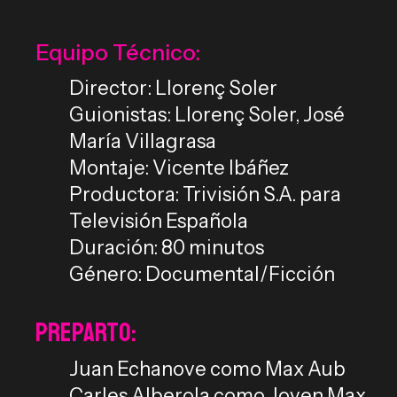
Equipo Técnico:
Director: Llorenç Soler
Guionistas: Llorenç Soler, José
María Villagrasa
Montaje: Vicente Ibáñez
Productora: Trivisión S.A. para
Televisión Española
Duración: 80 minutos
Género: Documental/Ficción
Preparto:
Juan Echanove como Max Aub
Carles Alberola como Joven Max