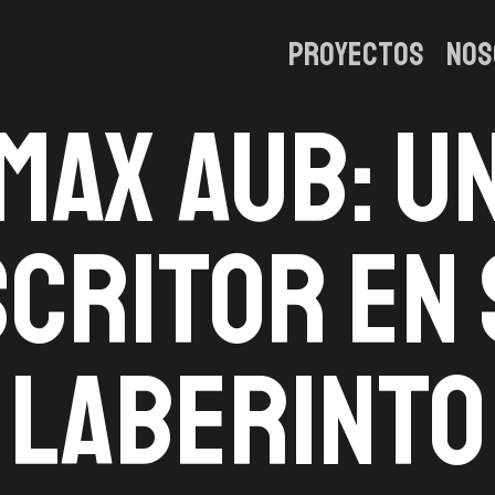
Proyectos
Nos
Max Aub: u
scritor en 
laberinto