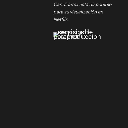
Candidate» está disponible
onaldo
para su visualización en
uió al
Netflix.
ión con
 que
ano Luis
 Su viuda,
a en una
s de su
 propia
trañan los