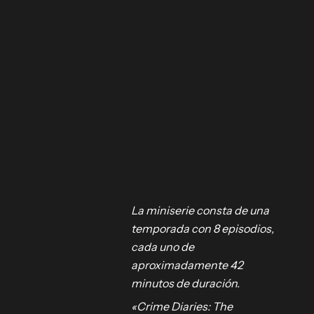
La miniserie consta de una
temporada con 8 episodios,
 NETFLIX
cada uno de
aproximadamente 42
iniserie de
minutos de duración.
renada en
«Crime Diaries: The
el