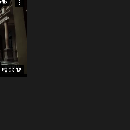
4K/1×45’ – Producido por Dynamo para
«Crime Diaries: The Candidate» es una m
crimen y drama de origen mexicano, est
2019. La trama se centra en el asesinato d