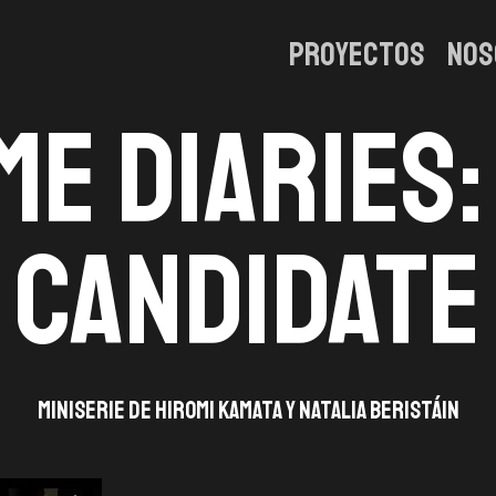
Proyectos
Nos
me Diaries:
candidate
Miniserie de Hiromi Kamata y Natalia Beristáin