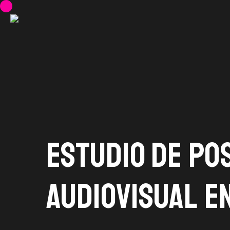
Skip
to
main
content
Estudio de
po
audiovisual
en