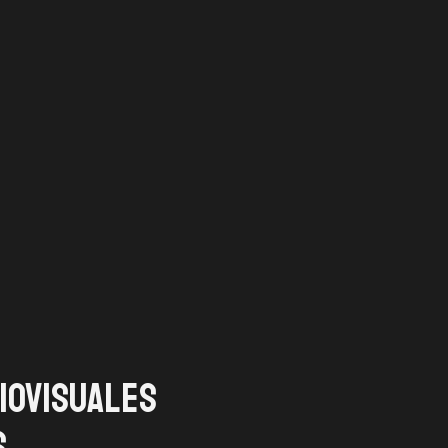
iovisuales
s
01