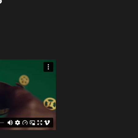
Cortometr
03
Series para
Streaming y
05