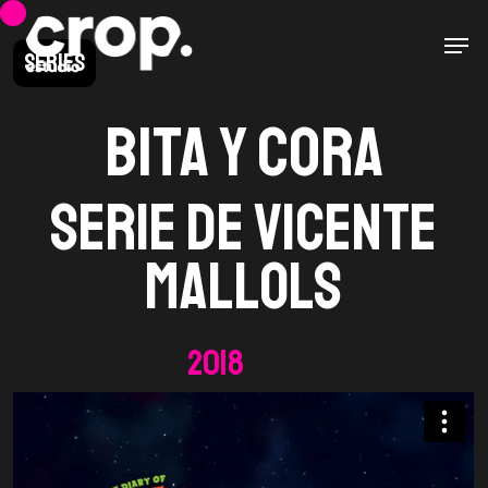
Skip
Men
to
Series
main
content
Bita y Cora
Serie de Vicente
Mallols
2018