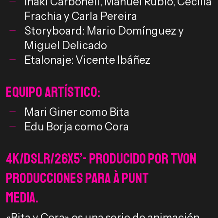
Iñaki Carbonell, Manuel Rubio, Cecilia
Frachia y Carla Pereira
Storyboard: Mario Domínguez y
Miguel Delicado
Etalonaje: Vicente Ibáñez
Equipo Artístico:
Mari Giner como Bita
Edu Borja como Cora
4K/DSLR/26X5’- Producido por TVON
Producciones para À PUNT
MEDIA.
«Bita y Cora» es una serie de animación